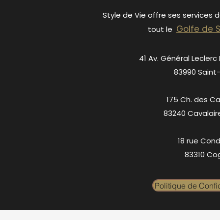
Style de Vie offre ses services 
Golfe de 
tout le
41 Av. Général Leclerc
83990 Saint
175 Ch. des C
83240 Cavalair
18 rue Cond
83310 Cog
Politique de Confid