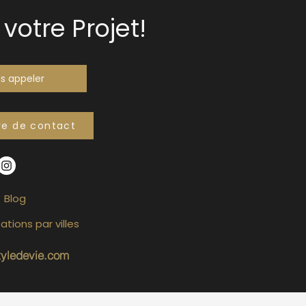
votre Projet!
s appeler
re de contact
Blog
ations par villes
tyledevie.com