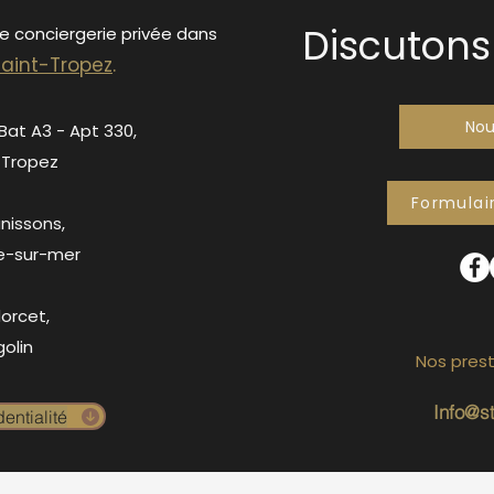
Discutons 
de conciergerie privée dans
S
ain
t-Tropez
.
Nou
 Bat A3 - Apt 330,
-Tropez
Formulai
anissons,
e-sur-mer
orcet,
olin
Nos prest
Info@s
entialité