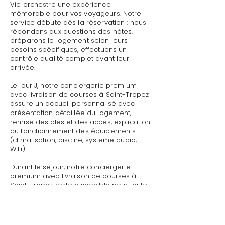
Vie orchestre une expérience
mémorable pour vos voyageurs. Notre
service débute dès la réservation : nous
répondons aux questions des hôtes,
préparons le logement selon leurs
besoins spécifiques, effectuons un
contrôle qualité complet avant leur
arrivée.
Le jour J, notre conciergerie premium
avec livraison de courses à Saint-Tropez
assure un accueil personnalisé avec
présentation détaillée du logement,
remise des clés et des accès, explication
du fonctionnement des équipements
(climatisation, piscine, système audio,
WiFi).
Durant le séjour, notre conciergerie
premium avec livraison de courses à
Saint-Tropez reste disponible pour toute
demande : dépannage technique,
recommandations de restaurants,
organisation d'activités, livraison de
courses.