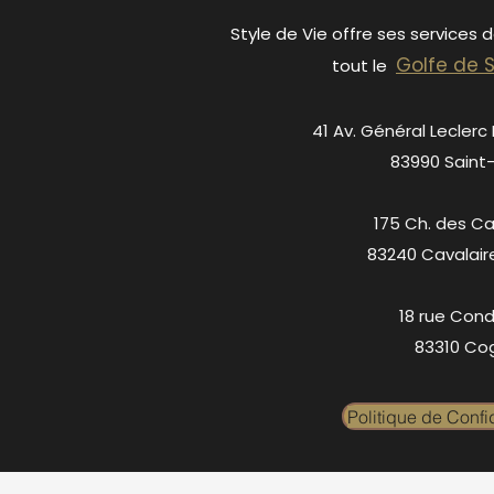
Style de Vie offre ses services 
Golfe de 
tout le
41 Av. Général Leclerc
83990 Saint
175 Ch. des C
83240 Cavalair
18 rue Cond
83310 Cog
Politique de Confid