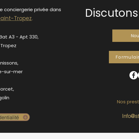
Discutons 
de conciergerie privée dans
S
ain
t-Tropez
.
Nou
 Bat A3 - Apt 330,
-Tropez
Formulai
anissons,
e-sur-mer
orcet,
olin
Nos prest
Info@s
entialité