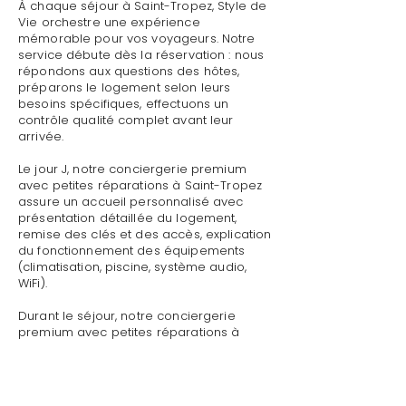
À chaque séjour à Saint-Tropez, Style de
Vie orchestre une expérience
mémorable pour vos voyageurs. Notre
service débute dès la réservation : nous
répondons aux questions des hôtes,
préparons le logement selon leurs
besoins spécifiques, effectuons un
contrôle qualité complet avant leur
arrivée.
Le jour J, notre conciergerie premium
avec petites réparations à Saint-Tropez
assure un accueil personnalisé avec
présentation détaillée du logement,
remise des clés et des accès, explication
du fonctionnement des équipements
(climatisation, piscine, système audio,
WiFi).
Durant le séjour, notre conciergerie
premium avec petites réparations à
Saint-Tropez reste disponible pour toute
demande : dépannage technique,
recommandations de restaurants,
organisation d'activités, livraison de