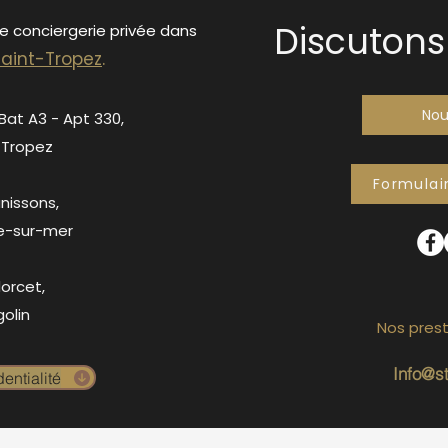
Discutons 
de conciergerie privée dans
S
ain
t-Tropez
.
Nou
 Bat A3 - Apt 330,
-Tropez
Formulai
anissons,
e-sur-mer
orcet,
olin
Nos prest
Info@s
entialité