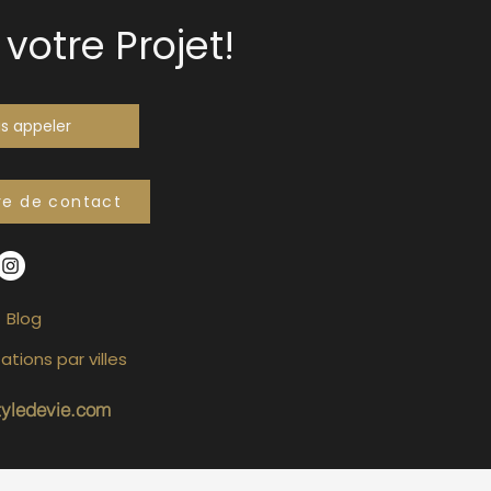
votre Projet!
s appeler
re de contact
Blog
ations par villes
tyledevie.com