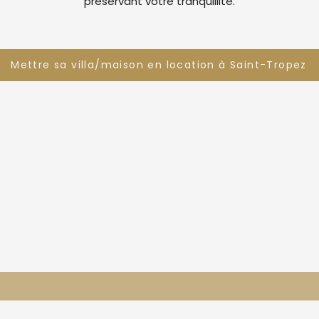
préservant votre tranquillité.
Mettre sa villa/maison en location à Saint-Tropez