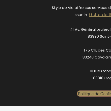
Style de Vie offre ses services 
Golfe de 
tout le
41 Av. Général Leclerc
83990 Saint
175 Ch. des C
83240 Cavalair
18 rue Cond
83310 Cog
Politique de Confid