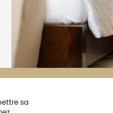
ettre sa
pez