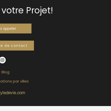
votre Projet!
s appeler
re de contact
Blog
ations par villes
tyledevie.com