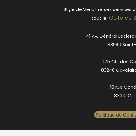
Style de Vie offre ses services 
Golfe de 
tout le
41 Av. Général Leclerc
83990 Saint
175 Ch. des C
83240 Cavalair
18 rue Cond
83310 Cog
Politique de Confid