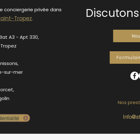
Discutons 
de conciergerie privée dans
S
ain
t-Tropez
.
Nou
 Bat A3 - Apt 330,
-Tropez
Formulai
anissons,
e-sur-mer
orcet,
olin
Nos prest
Info@s
entialité