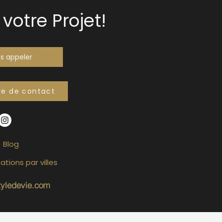
votre Projet!
s appeler
re de contact
Blog
ations par villes
tyledevie.com