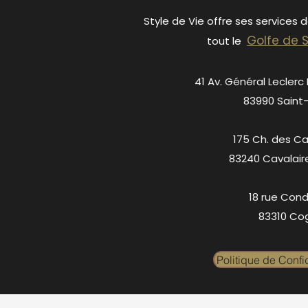
Style de Vie offre ses services 
Golfe de 
tout le
41 Av. Général Leclerc
83990 Saint
175 Ch. des C
83240 Cavalair
18 rue Cond
83310 Cog
Politique de Confid