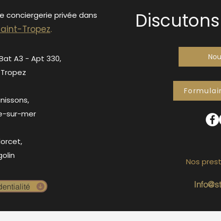
Discutons 
de conciergerie privée dans
S
ain
t-Tropez
.
Nou
 Bat A3 - Apt 330,
-Tropez
Formulai
anissons,
e-sur-mer
orcet,
olin
Nos prest
Info@s
entialité