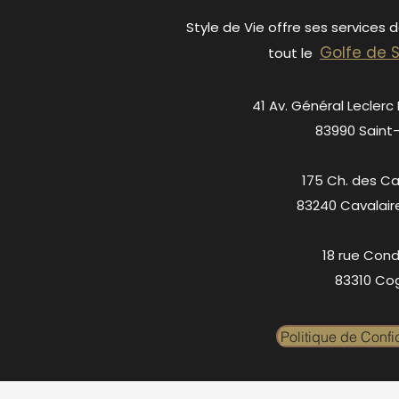
Style de Vie offre ses services 
Golfe de 
tout le
41 Av. Général Leclerc
83990 Saint
175 Ch. des C
83240 Cavalair
18 rue Cond
83310 Cog
Politique de Confid