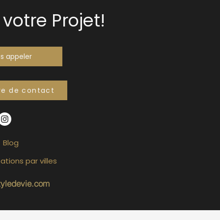
votre Projet!
s appeler
re de contact
Blog
ations par villes
tyledevie.com