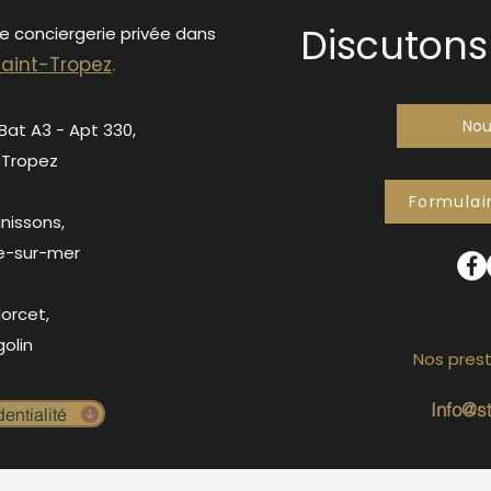
Discutons 
de conciergerie privée dans
S
ain
t-Tropez
.
Nou
 Bat A3 - Apt 330,
-Tropez
Formulai
anissons,
e-sur-mer
orcet,
olin
Nos prest
Info@s
entialité