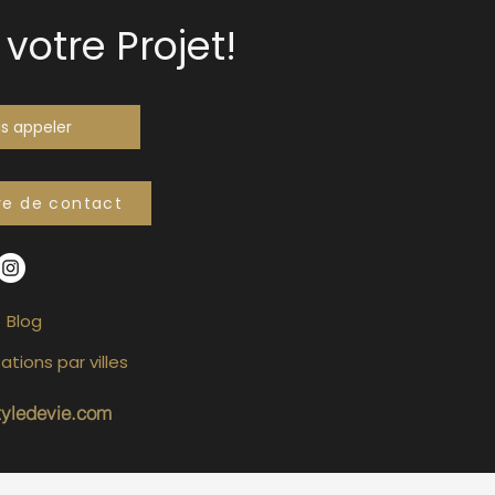
votre Projet!
s appeler
re de contact
Blog
ations par villes
tyledevie.com