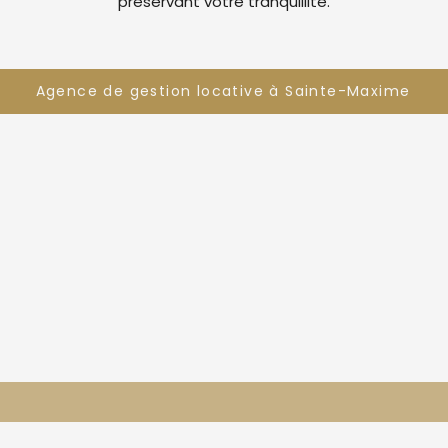
préservant votre tranquillité.
Agence de gestion locative à Sainte-Maxime