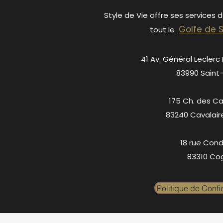
Style de Vie offre ses services 
Golfe de 
tout le
41 Av. Général Leclerc
83990 Saint
175 Ch. des C
83240 Cavalair
18 rue Cond
83310 Cog
Politique de Confid