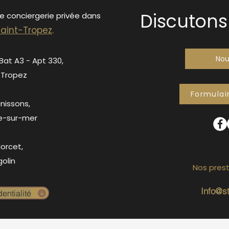
Discutons 
de conciergerie privée dans
S
ain
t-Tropez
.
Nou
 Bat A3 - Apt 330,
-Tropez
Formulai
anissons,
e-sur-mer
orcet,
olin
Nos prest
Info@s
entialité