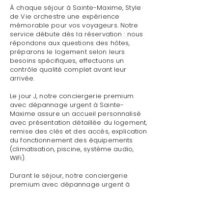
À chaque séjour à Sainte-Maxime, Style
de Vie orchestre une expérience
mémorable pour vos voyageurs. Notre
service débute dès la réservation : nous
répondons aux questions des hôtes,
préparons le logement selon leurs
besoins spécifiques, effectuons un
contrôle qualité complet avant leur
arrivée.
Le jour J, notre conciergerie premium
avec dépannage urgent à Sainte-
Maxime assure un accueil personnalisé
avec présentation détaillée du logement,
remise des clés et des accès, explication
du fonctionnement des équipements
(climatisation, piscine, système audio,
WiFi).
Durant le séjour, notre conciergerie
premium avec dépannage urgent à
Sainte-Maxime reste disponible pour
toute demande : dépannage technique,
recommandations de restaurants,
organisation d'activités, livraison de