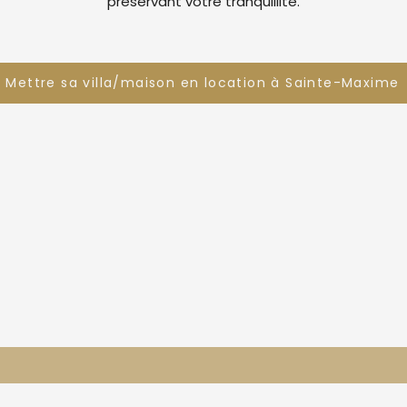
préservant votre tranquillité.
Mettre sa villa/maison en location à Sainte-Maxime