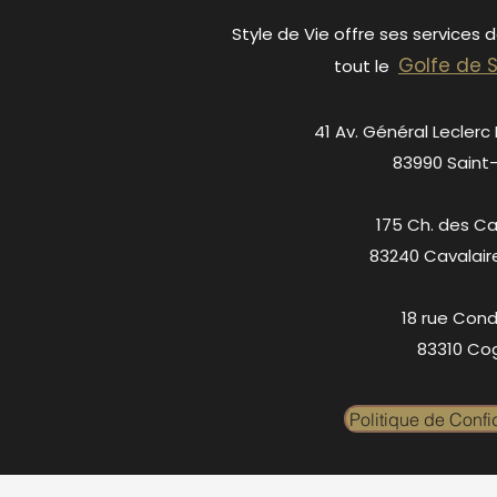
Style de Vie offre ses services 
Golfe de 
tout le
41 Av. Général Leclerc
83990 Saint
175 Ch. des C
83240 Cavalair
18 rue Cond
83310 Cog
Politique de Confid