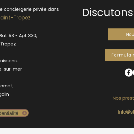
Discutons 
de conciergerie privée dans
S
ain
t-Tropez
.
Nou
 Bat A3 - Apt 330,
-Tropez
Formulai
anissons,
e-sur-mer
orcet,
olin
Nos prest
Info@s
entialité