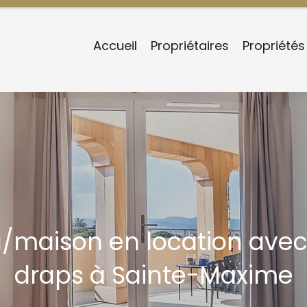
Accueil
Propriétaires
Propriétés
lla/maison en location av
draps à Sainte-Maxime