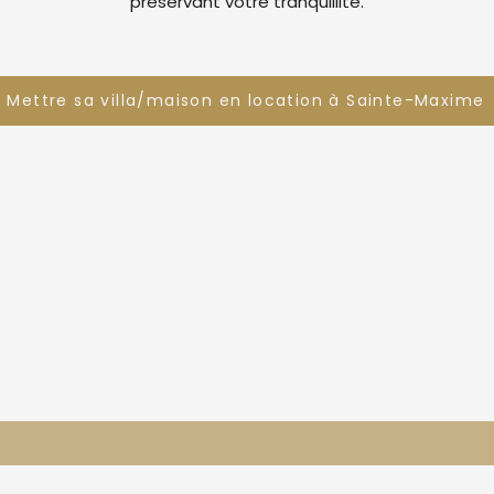
préservant votre tranquillité.
Mettre sa villa/maison en location à Sainte-Maxime