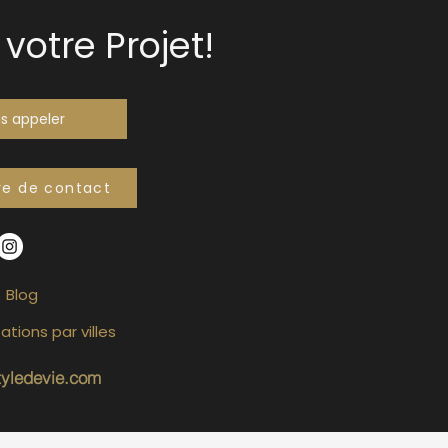
votre Projet!
s appeler
re de contact
Blog
ations par villes
tyledevie.com