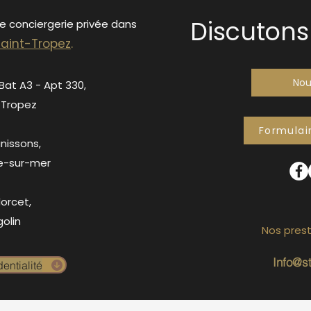
Discutons 
de conciergerie privée dans
S
ain
t-Tropez
.
Nou
 Bat A3 - Apt 330,
-Tropez
Formulai
anissons,
e-sur-mer
orcet,
olin
Nos prest
Info@s
entialité