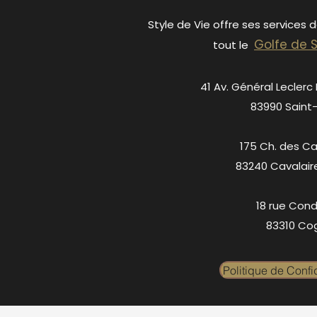
Style de Vie offre ses services 
Golfe de 
tout le
41 Av. Général Leclerc
83990 Saint
175 Ch. des C
83240 Cavalair
18 rue Cond
83310 Cog
Politique de Confid