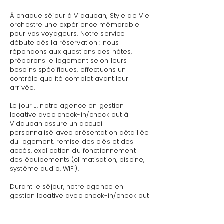
À chaque séjour à Vidauban, Style de Vie
orchestre une expérience mémorable
pour vos voyageurs. Notre service
débute dès la réservation : nous
répondons aux questions des hôtes,
préparons le logement selon leurs
besoins spécifiques, effectuons un
contrôle qualité complet avant leur
arrivée.
Le jour J, notre agence en gestion
locative avec check-in/check out à
Vidauban assure un accueil
personnalisé avec présentation détaillée
du logement, remise des clés et des
accès, explication du fonctionnement
des équipements (climatisation, piscine,
système audio, WiFi).
Durant le séjour, notre agence en
gestion locative avec check-in/check out
à Vidauban reste disponible pour toute
demande : dépannage technique,
recommandations de restaurants,