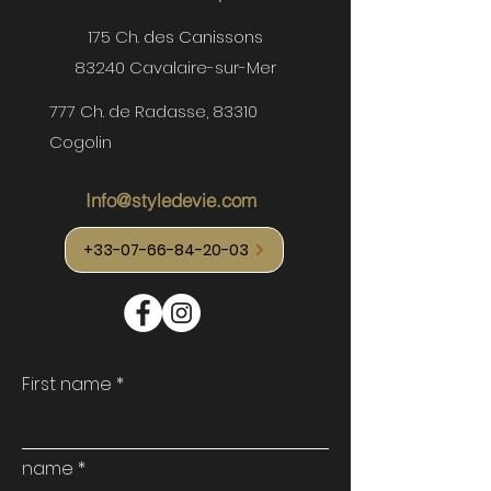
175 Ch.
des Canissons
83240 Cavalaire-sur-Mer
777 Ch. de Radasse, 83310
Cogolin
Info@styledevie.com
+33-07-66-84-20-03
First name
name