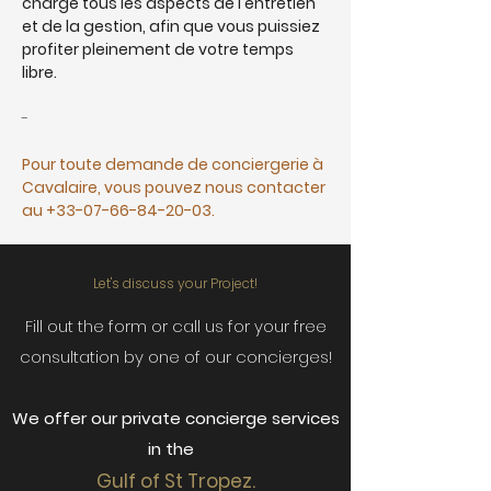
charge tous les aspects de l'entretien 
et de la gestion, afin que vous puissiez 
profiter pleinement de votre temps 
libre.
-
Pour toute demande de conciergerie à 
Cavalaire, vous pouvez nous contacter 
au 
+33-07-66-84-20-03
.
Let's discuss your Project!
Fill out the form or call us for your free
consultation by one of our concierges!
We offer our private concierge services
in the
Gulf of St Tropez.