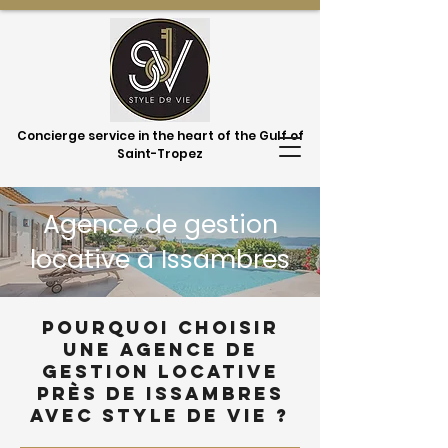
Concierge service in the heart of the Gulf of
Saint-Tropez
Agence de gestion
locative à Issambres
Pourquoi choisir
une agence de
gestion locative
près de Issambres
avec Style de Vie ?