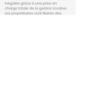
inégalée grâce à une prise en 
charge totale de la gestion locative. 
Les propriétaires sont libérés des 
contraintes administratives et 
peuvent se reposer sur l'expertise de 
l'agence pour rendre leur bien 
attractif sur le marché. De plus, avec 
une gestion proactive, l’agence 
assure une occupation maximale du 
bien. La sécurité financière et la 
pérennité de l'investissement sont 
ainsi optimisées, faisant de cette 
collaboration un choix judicieux pour 
tout propriétaire.
En bref :
- 
Agence de gestion locative à 
Issambres
 pour un encadrement 
complet.
- 
Style de Vie
 garantit expertise locale 