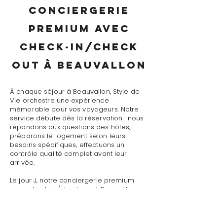
conciergerie
premium avec
check-in/check
out à Beauvallon
À chaque séjour à Beauvallon, Style de
Vie orchestre une expérience
mémorable pour vos voyageurs. Notre
service débute dès la réservation : nous
répondons aux questions des hôtes,
préparons le logement selon leurs
besoins spécifiques, effectuons un
contrôle qualité complet avant leur
arrivée.
Le jour J, notre conciergerie premium
avec check-in/check out à Beauvallon
assure un accueil personnalisé avec
présentation détaillée du logement,
remise des clés et des accès, explication