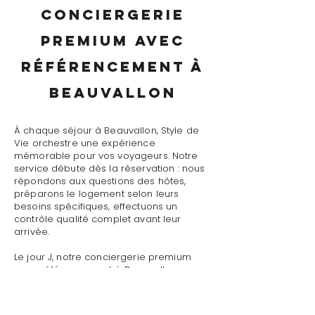
conciergerie
premium avec
référencement à
Beauvallon
À chaque séjour à Beauvallon, Style de
Vie orchestre une expérience
mémorable pour vos voyageurs. Notre
service débute dès la réservation : nous
répondons aux questions des hôtes,
préparons le logement selon leurs
besoins spécifiques, effectuons un
contrôle qualité complet avant leur
arrivée.
Le jour J, notre conciergerie premium
avec référencement à Beauvallon
assure un accueil personnalisé avec
présentation détaillée du logement,
remise des clés et des accès, explication