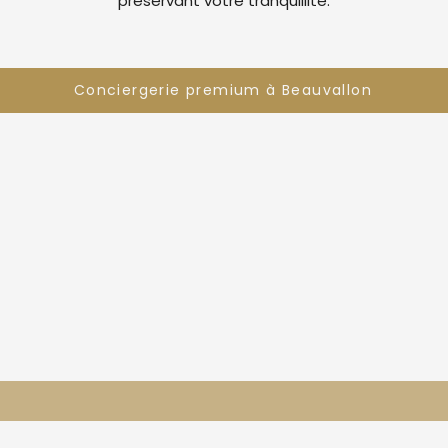
préservant votre tranquillité.
Conciergerie premium à Beauvallon