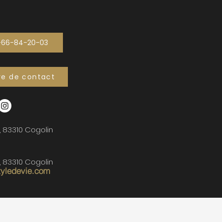
-66-84-20-03
re de contact
, 83310 Cogolin
, 83310 Cogolin
tyledevie.com