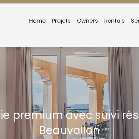
Home
Projets
Owners
Rentals
Se
ie premium avec suivi rés
Beauvallon