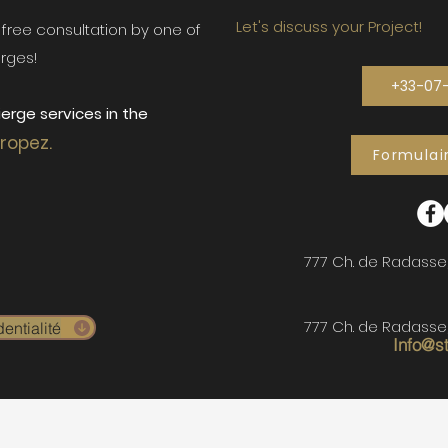
Let's discuss your Project!
ur free consultation by one of
rges!
+33-07
erge services in the
Tropez.
Formulai
777 Ch. de Radasse
777 Ch. de Radasse
entialité
Info@s