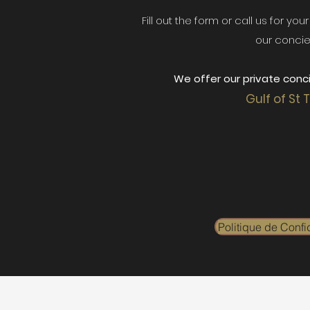
Fill out the form or call us for yo
our concie
We offer our private conci
Gulf of St 
Politique de Confid