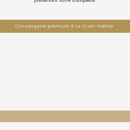
préservant votre tranquillité.
Conciergerie premium à La Croix-Valmer