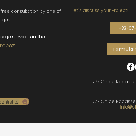
Let's discuss your Project!
ur free consultation by one of
rges!
+33-07
erge services in the
Tropez.
Formulai
777 Ch. de Radasse
777 Ch. de Radasse
entialité
Info@s