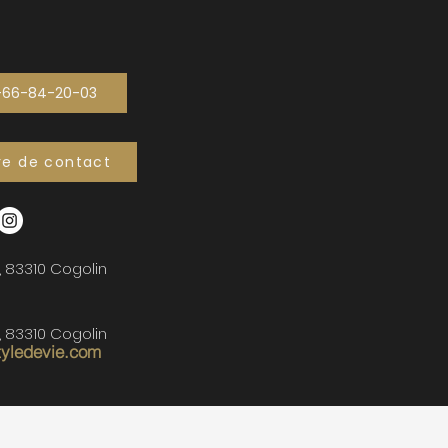
-66-84-20-03
re de contact
, 83310 Cogolin
, 83310 Cogolin
tyledevie.com