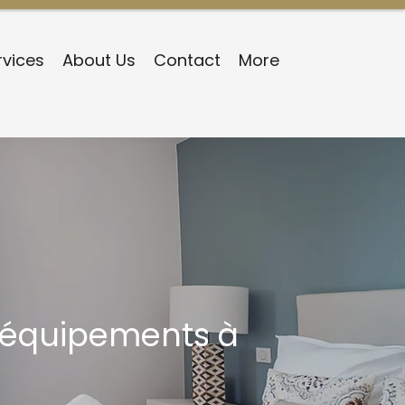
rvices
About Us
Contact
More
 équipements à