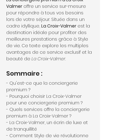
Valmer
 offre un service sur-mesure 
pour répondre à tous vos besoins 
lors de votre séjour. Située dans un 
cadre idyllique, 
La Croix-Valmer
 est la 
destination idéale pour profiter des 
meilleures prestations grâce à Style 
de vie. Ce texte explore les multiples 
avantages de ce service exclusif et la 
beauté de 
La Croix-Valmer
.
Sommaire :
- Qu'est-ce que la conciergerie 
premium ?
- Pourquoi choisir La Croix-Valmer 
pour une conciergerie premium ?
- Quels services offre la conciergerie 
premium à La Croix-Valmer ?
- La Croix-Valmer, un écrin de luxe et 
de tranquillité
- Comment Style de vie révolutionne 