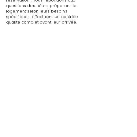
réservation : nous répondons aux
questions des hôtes, préparons le
logement selon leurs besoins
spécifiques, effectuons un contrôle
qualité complet avant leur arrivée.
Le jour J, notre prestataire en gestion
location avec création de l'annonce en
ligne à Roquebrune-sur-Argens assure
un accueil personnalisé avec
présentation détaillée du logement,
remise des clés et des accès, explication
du fonctionnement des équipements
(climatisation, piscine, système audio,
WiFi).
Durant le séjour, notre prestataire en
gestion location avec création de
l'annonce en ligne à Roquebrune-sur-
Argens reste disponible pour toute
demande : dépannage technique,
recommandations de restaurants,
organisation d'activités, livraison de
courses.