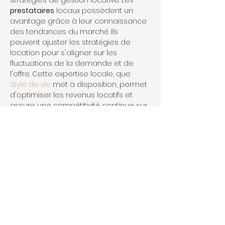
stratégies de gestion locative. Les 
prestataires
 locaux possèdent un 
avantage grâce à leur connaissance 
des tendances du marché. Ils 
peuvent ajuster les stratégies de 
location pour s'aligner sur les 
fluctuations de la demande et de 
l'offre. Cette expertise locale, que 
Style de vie
 met à disposition, permet 
d'optimiser les revenus locatifs et 
assure une compétitivité continue sur 
le marché.
FAQs
### Quelles sont les responsabilités 
d'un prestataire en gestion de 
location ?
Un 
prestataire en gestion de location
s'occupe principalement de la 
gestion administrative et quotidienne 
d'une propriété. Cela inclut la 