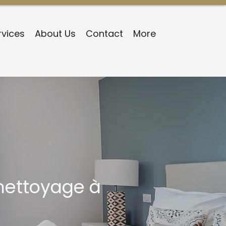
rvices
About Us
Contact
More
 nettoyage à