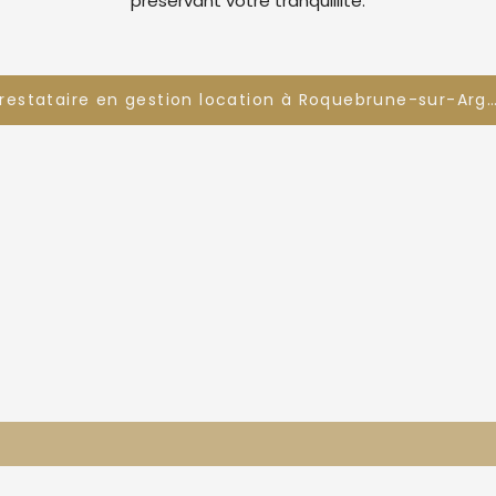
préservant votre tranquillité.
Prestataire en gestion location à Roquebrune-sur-A