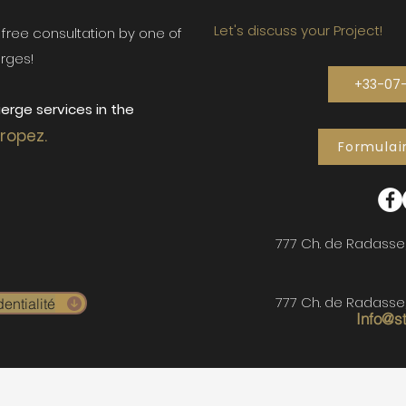
Let's discuss your Project!
ur free consultation by one of
rges!
+33-07
erge services in the
Tropez.
Formulai
777 Ch. de Radasse
777 Ch. de Radasse
entialité
Info@s