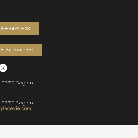
-66-84-20-03
re de contact
, 83310 Cogolin
, 83310 Cogolin
tyledevie.com