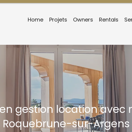
Home
Projets
Owners
Rentals
Se
 en gestion location avec
Roquebrune-sur-Argens