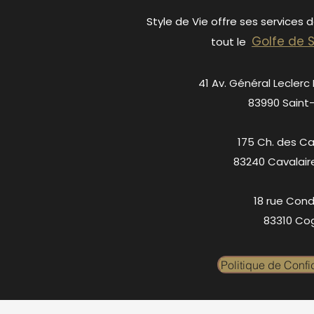
Style de Vie offre ses services 
Golfe de 
tout le
41 Av. Général Leclerc
83990 Saint
175 Ch. des C
83240 Cavalair
18 rue Cond
83310 Cog
Politique de Confid