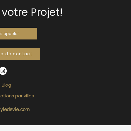
votre Projet!
s appeler
re de contact
Blog
ations par villes
tyledevie.com