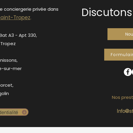
Discutons 
de conciergerie privée dans
S
ain
t-Tropez
.
Nou
 Bat A3 - Apt 330,
-Tropez
Formulai
anissons,
e-sur-mer
orcet,
olin
Nos prest
Info@s
entialité