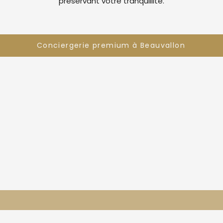
préservant votre tranquillité.
Conciergerie premium à Beauvallon