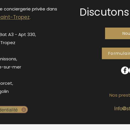
Discutons 
de conciergerie privée dans
S
ain
t-Tropez
.
Nou
 Bat A3 - Apt 330,
-Tropez
Formulai
anissons,
e-sur-mer
orcet,
olin
Nos prest
Info@s
entialité