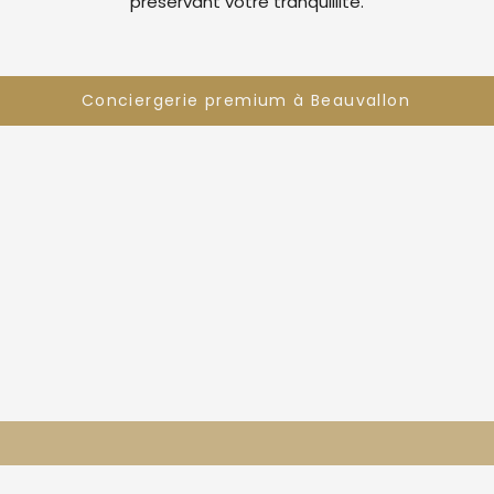
préservant votre tranquillité.
Conciergerie premium à Beauvallon