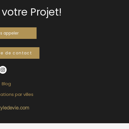
votre Projet!
s appeler
re de contact
Blog
ations par villes
tyledevie.com