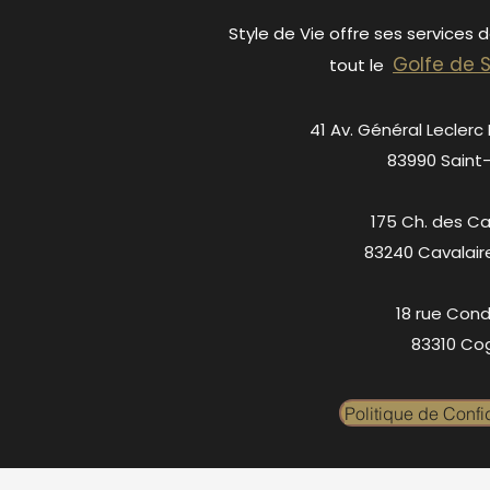
Style de Vie offre ses services 
Golfe de 
tout le
41 Av. Général Leclerc
83990 Saint
175 Ch. des C
83240 Cavalair
18 rue Cond
83310 Cog
Politique de Confid