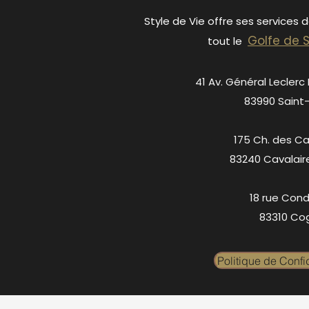
Style de Vie offre ses services 
Golfe de 
tout le
41 Av. Général Leclerc
83990 Saint
175 Ch. des C
83240 Cavalair
18 rue Cond
83310 Cog
Politique de Confid