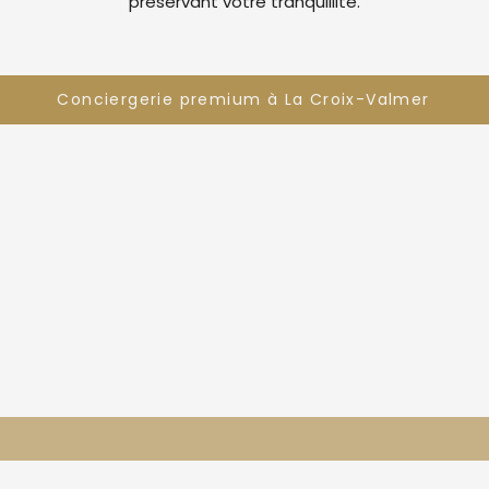
préservant votre tranquillité.
Conciergerie premium à La Croix-Valmer