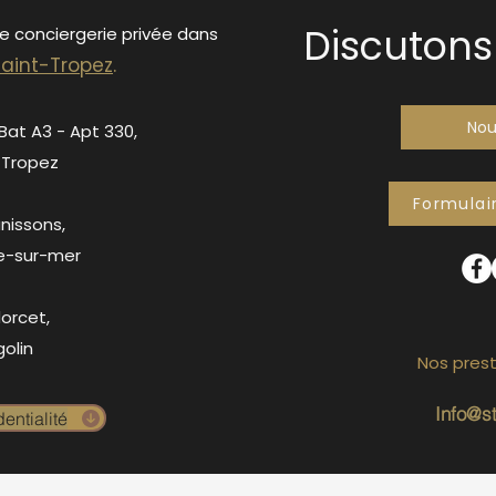
Discutons 
de conciergerie privée dans
S
ain
t-Tropez
.
Nou
 Bat A3 - Apt 330,
-Tropez
Formulai
anissons,
e-sur-mer
orcet,
olin
Nos prest
Info@s
entialité