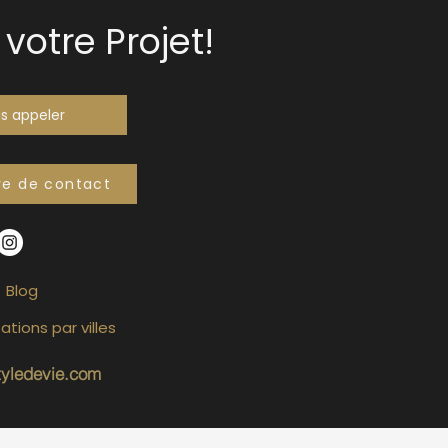
votre Projet!
s appeler
re de contact
Blog
ations par villes
tyledevie.com