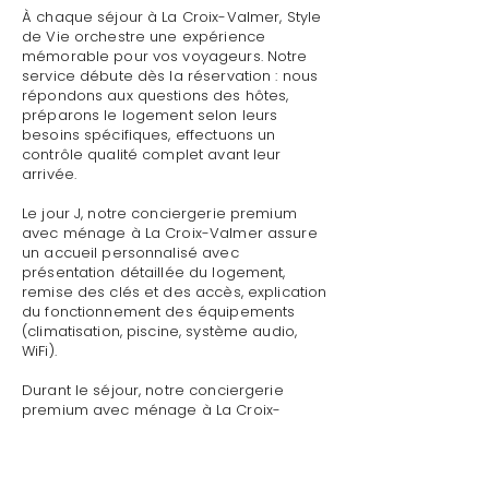
À chaque séjour à La Croix-Valmer, Style
de Vie orchestre une expérience
mémorable pour vos voyageurs. Notre
service débute dès la réservation : nous
répondons aux questions des hôtes,
préparons le logement selon leurs
besoins spécifiques, effectuons un
contrôle qualité complet avant leur
arrivée.
Le jour J, notre conciergerie premium
avec ménage à La Croix-Valmer assure
un accueil personnalisé avec
présentation détaillée du logement,
remise des clés et des accès, explication
du fonctionnement des équipements
(climatisation, piscine, système audio,
WiFi).
Durant le séjour, notre conciergerie
premium avec ménage à La Croix-
Valmer reste disponible pour toute
demande : dépannage technique,
recommandations de restaurants,
organisation d'activités, livraison de