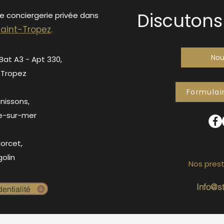
Discutons 
de conciergerie privée dans
S
ain
t-Tropez
.
Nou
 Bat A3 - Apt 330,
-Tropez
Formulai
anissons,
e-sur-mer
orcet,
olin
Nos prest
Info@s
entialité