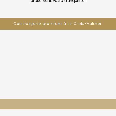
préservant votre tranquillité.
Conciergerie premium à La Croix-Valmer