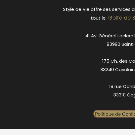
Style de Vie offre ses services 
Golfe de 
tout le
41 Av. Général Leclerc
83990 Saint
175 Ch. des C
83240 Cavalair
18 rue Cond
83310 Cog
Politique de Confid