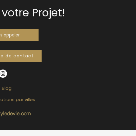
votre Projet!
s appeler
re de contact
Blog
ations par villes
tyledevie.com