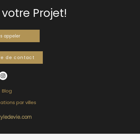
votre Projet!
s appeler
re de contact
Blog
ations par villes
tyledevie.com