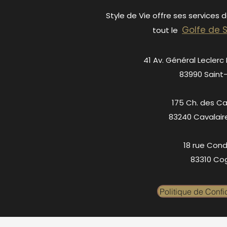
Style de Vie offre ses services 
Golfe de 
tout le
41 Av. Général Leclerc
83990 Saint
175 Ch. des C
83240 Cavalair
18 rue Cond
83310 Cog
Politique de Confid