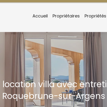
Accueil
Propriétaires
Propriétés
 location villa avec entret
Roquebrune-sur-Argens