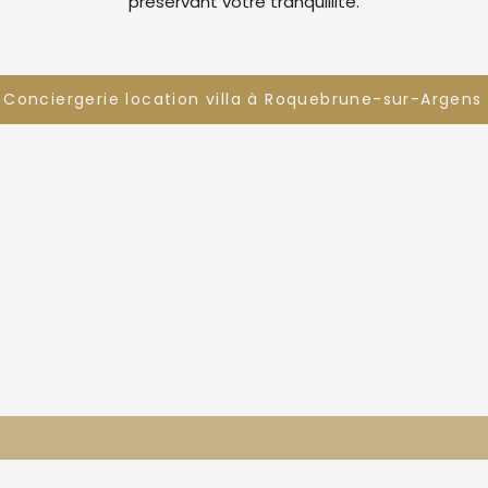
préservant votre tranquillité.
Conciergerie location villa à Roquebrune-sur-Argens