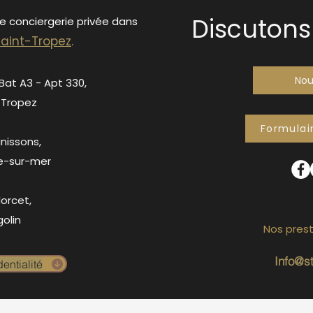
Discutons 
de conciergerie privée dans
S
ain
t-Tropez
.
Nou
 Bat A3 - Apt 330,
-Tropez
Formulai
anissons,
e-sur-mer
orcet,
olin
Nos prest
Info@s
entialité