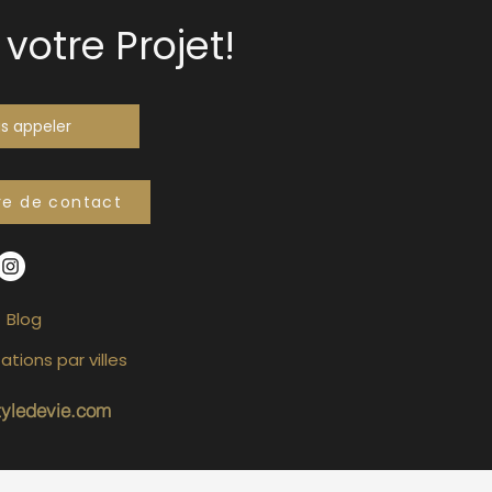
votre Projet!
s appeler
re de contact
Blog
ations par villes
tyledevie.com