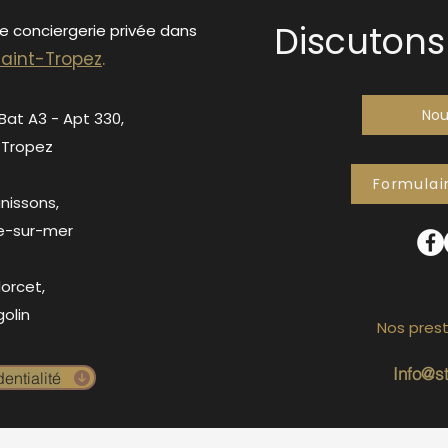
Discutons 
de conciergerie privée dans
S
ain
t-Tropez
.
Nou
 Bat A3 - Apt 330,
-Tropez
Formulai
anissons,
e-sur-mer
orcet,
olin
Nos prest
Info@s
entialité