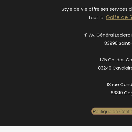
Style de Vie offre ses services 
Golfe de 
tout le
41 Av. Général Leclerc
83990 Saint
175 Ch. des C
83240 Cavalair
18 rue Cond
83310 Cog
Politique de Confid