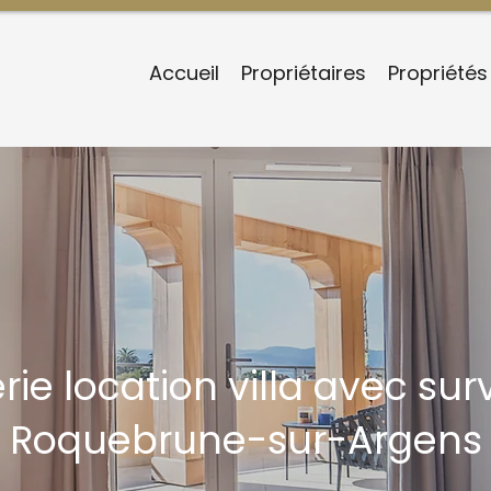
Accueil
Propriétaires
Propriétés
ie location villa avec sur
Roquebrune-sur-Argens