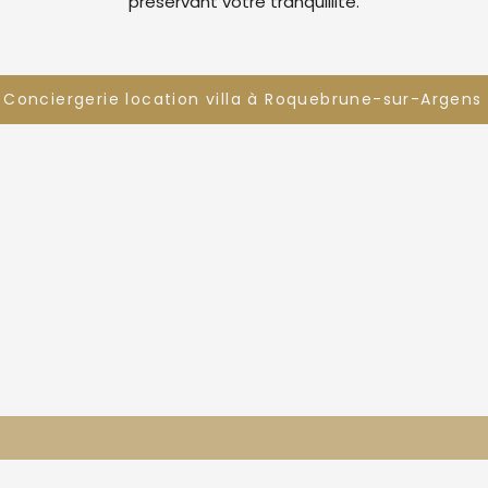
préservant votre tranquillité.
Conciergerie location villa à Roquebrune-sur-Argens