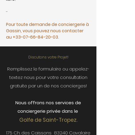
-
Pour toute demande de conciergerie à 
Gassin, vous pouvez nous contacter 
au 
+33-07-66-84-20-03
.
Discutons votre Projet!
Remplissez le formulaire ou appelez-
textez nous pour votre consultation
gratuite par un de nos concierges!
Nous offrons nos services de
conciergerie privée dans le
Golfe de S
ain
t-Tropez.
175 Ch. des Caissons
83240 Cavalaire