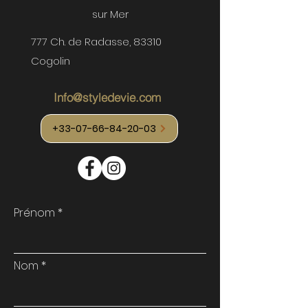
sur Mer
777 Ch. de Radasse, 83310
Cogolin
Info@styledevie.com
+33-07-66-84-20-03
Prénom
Nom