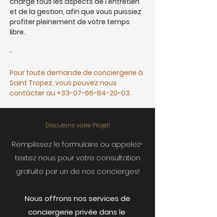
charge tous les aspects de l'entretien 
et de la gestion, afin que vous puissiez 
profiter pleinement de votre temps 
libre.
-
Pour toute demande de conciergerie à 
Saint Tropez, vous pouvez nous 
contacter au 
+33-07-66-84-20-03
.
Discutons votre Projet!
Remplissez le formulaire ou appelez-
textez nous pour votre consultation
gratuite par un de nos concierges!
Nous offrons nos services de
conciergerie privée dans le