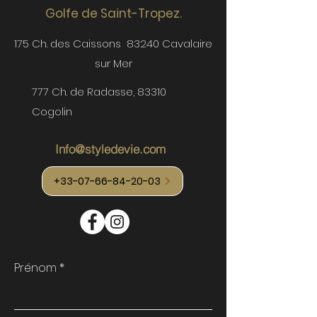
Golfe de S
ain
t-Tropez.
175 Ch. des Caissons
83240 Cavalaire
sur Mer
777 Ch. de Radasse, 83310
Cogolin
Info@styledevie.com
+33-07-66-84-20-03
Prénom