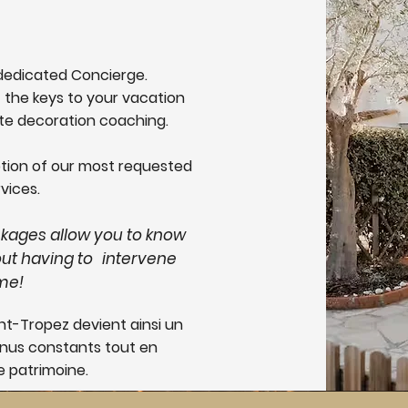
é
r dedicated Concierge.
 the keys to your vacation
ete decoration coaching.
ption of our most requested
vices.
ckages allow you to know
out having to
intervene
ime!
int-Tropez devient ainsi un
enus constants tout en
e patrimoine.