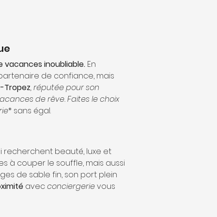
que
e vacances inoubliable.
 En 
 partenaire de confiance, mais 
t-Tropez
, réputée pour son 
cances de rêve. Faites le choix 
rie
* sans égal.
recherchent beauté, luxe et 
 à couper le souffle, mais aussi 
es de sable fin, son port plein 
oximité
 avec 
conciergerie
 vous 