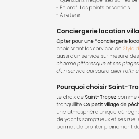
- Questions fréquentes sur les se
- En bref : Les points essentiels
- À retenir
Conciergerie location vill
Opter pour une *conciergerie locat
choisissant les services de 
Style 
aussi d’un service sur mesure des
charme pittoresque et ses plages 
d'un service qui saura allier raff
Pourquoi choisir Saint-Tr
Le choix de 
Saint-Tropez
 comme d
tranquillité. 
Ce petit village de pê
une atmosphère unique où règnent 
de yachts somptueux et ses ruelles
permet de profiter pleinement de 