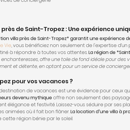
rvices de conciergerie
a près de Saint-Tropez : Une expérience uni
ion villa près de Saint-Tropez* garantit une expérience d
de Vie
, vous bénéficiez non seulement de l'expertise d’un
tiné à répondre à toutes vos attentes. 
La région de *Sain
enchanteresses, offre une toile de fond idéale pour des va
inement et détente, en optant pour un service de 
concierge
opez pour vos vacances ?
estination de vacances est une évidence pour ceux qui 
cheurs devenu mythique
 offre non seulement des paysages
élégance et festivité. Laissez-vous séduire par ses plag
 animées où il fait bon flâner. 
La location d’une villa à pr
cette région bénie par le soleil.