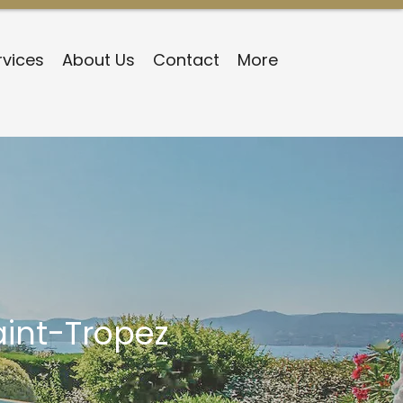
rvices
About Us
Contact
More
aint-Tropez