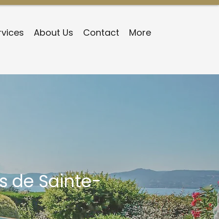
rvices
About Us
Contact
More
ès de Sainte-