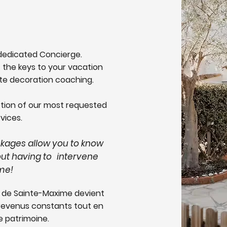
é
r dedicated Concierge.
 the keys to your vacation
ete decoration coaching.
ption of our most requested
vices.
ckages allow you to know
out having to
intervene
ime!
s de Sainte-Maxime devient
 revenus constants tout en
e patrimoine.