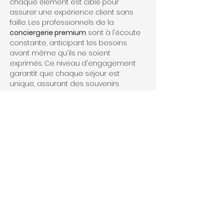
chaque élément est ciblé pour 
assurer une expérience client sans 
faille. Les professionnels de la 
conciergerie premium
 sont à l'écoute 
constante, anticipant les besoins 
avant même qu'ils ne soient 
exprimés. Ce niveau d'engagement 
garantit que chaque séjour est 
unique, assurant des souvenirs 
précieux et durables.
Quels types de biens 
peuvent bénéficier de la 
conciergerie premium ?
La 
conciergerie premium à La Croix-
Valmer
 s'adresse à une variété de 
biens, qu'il s'agisse de villas 
somptueuses, d'appartements de 
luxe, ou de propriétés exclusives. Les 
propriétaires peuvent bénéficier de 