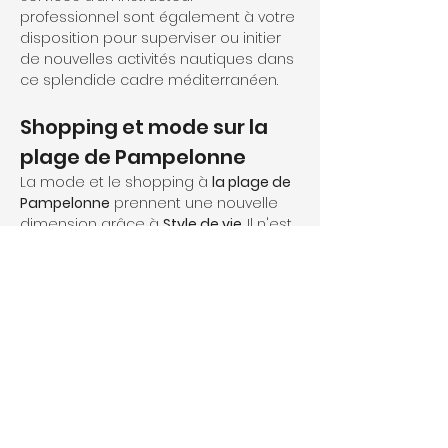
professionnel sont également à votre 
disposition pour superviser ou initier 
de nouvelles activités nautiques dans 
ce splendide cadre méditerranéen.
Shopping et mode sur la 
plage de Pampelonne
La mode et le shopping à 
la plage de 
Pampelonne
 prennent une nouvelle 
dimension grâce à 
Style de vie
. Il n'est 
pas seulement question de style 
vestimentaire, mais d'un mode de vie 
unique combinant élégance, 
tendance et exclusivité. Imaginez 
accédez aux boutiques les plus 
prisées où la dernière mode côtoie le 
glamour intemporel. Les conseils 
personnalisés de stylistes vous 
guident pour créer un dressing à la 
fois moderne et sophistiqué. Profitez 