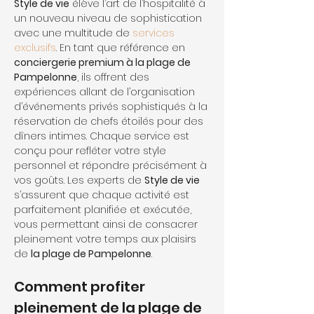
Style de vie
 élève l’art de l’hospitalité à 
un nouveau niveau de sophistication 
avec une multitude de 
services 
exclusifs
. En tant que référence en 
conciergerie premium à la plage de 
Pampelonne
, ils offrent des 
expériences allant de l’organisation 
d’événements privés sophistiqués à la 
réservation de chefs étoilés pour des 
dîners intimes. Chaque service est 
conçu pour refléter votre style 
personnel et répondre précisément à 
vos goûts. Les experts de 
Style de vie
s’assurent que chaque activité est 
parfaitement planifiée et exécutée, 
vous permettant ainsi de consacrer 
pleinement votre temps aux plaisirs 
de 
la plage de Pampelonne
.
Comment profiter 
pleinement de la plage de 