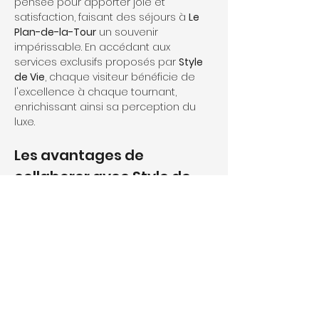
pensée pour apporter joie et 
satisfaction, faisant des séjours à 
Le 
Plan-de-la-Tour
 un souvenir 
impérissable. En accédant aux 
services exclusifs proposés par 
Style 
de Vie
, chaque visiteur bénéficie de 
l'excellence à chaque tournant, 
enrichissant ainsi sa perception du 
luxe.
Les avantages de 
collaborer avec Style de 
Vie
Collaborer avec 
Style de Vie
 pour la 
conciergerie premium à Le Plan-de-la-
Tour
 présente des avantages 
distincts qui vont au-delà des 
attentes habituelles. Cette 
collaboration garantit une expertise 
et une disponibilité constantes à la 