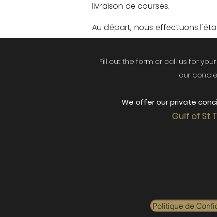
livraison de courses.
Au départ, nous effectuons l'état 
Fill out the form or call us for yo
our concie
We offer our private conci
Gulf of St 
Politique de Confid