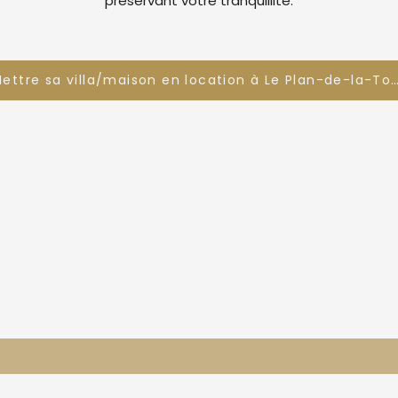
préservant votre tranquillité.
Mettre sa villa/maison en location à Le Plan-de