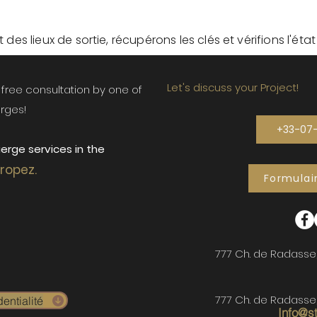
des lieux de sortie, récupérons les clés et vérifions l'éta
Let's discuss your Project!
ur free consultation by one of
rges!
+33-07
erge services in the
Tropez.
Formulai
777 Ch. de Radasse
777 Ch. de Radasse
entialité
Info@s