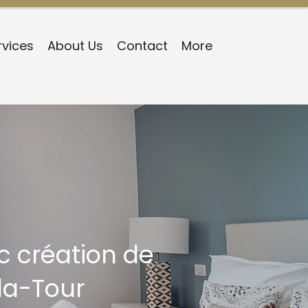
rvices
About Us
Contact
More
c création de
la-Tour