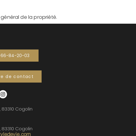
t général de la propriété.
-66-84-20-03
re de contact
, 83310 Cogolin
, 83310 Cogolin
tyledevie.com