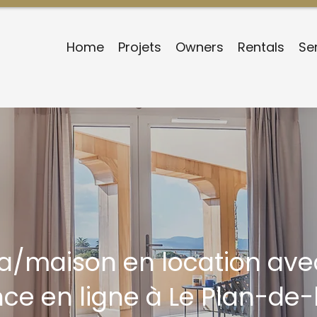
Home
Projets
Owners
Rentals
Se
lla/maison en location ave
nce en ligne à Le Plan-de-